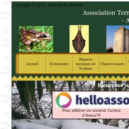
Copyright © 2026. Tous droits réservés.
Rapaces
Accueil
Evénements
nocturnes en
Chauves-souris
Yvelines
Bienvenue su
Pour adhérer ou soutenir l'action
d'Atena78