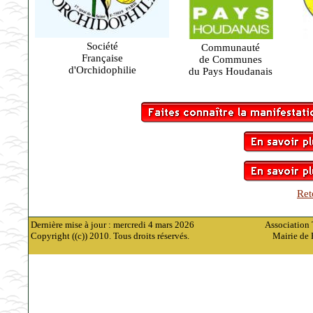
Société
Communauté
Française
de Communes
d'Orchidophilie
du Pays Houdanais
Ret
Dernière mise à jour : mercredi 4 mars 2026
Association 
Copyright ((c)) 2010. Tous droits réservés.
Mairie de