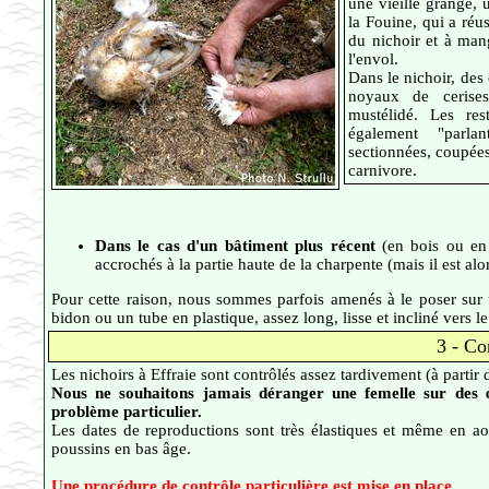
une vieille grange, 
la Fouine, qui a réus
du nichoir et à man
l'envol.
Dans le nichoir, des 
noyaux de cerises
mustélidé. Les res
également "parla
sectionnées, coupées
carnivore.
Dans le cas d'un bâtiment plus récent
(en bois ou en 
accrochés à la partie haute de la charpente (mais il est al
Pour cette raison, nous sommes parfois amenés à le poser sur
bidon ou un tube en plastique, assez long, lisse et incliné vers l
3 - Co
Les nichoirs à Effraie sont contrôlés assez tardivement (à partir d
Nous ne souhaitons jamais déranger une femelle sur des œu
problème particulier.
Les dates de reproductions sont très élastiques et même en a
poussins en bas âge.
Une procédure de contrôle particulière est mise en place.