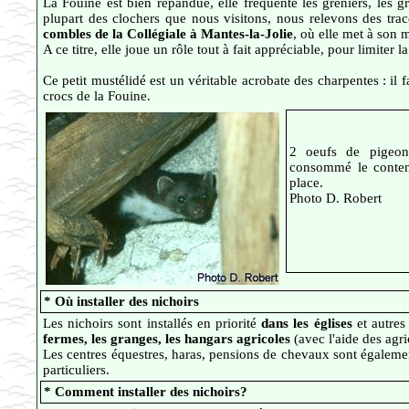
La Fouine est bien répandue, elle fréquente les greniers, les 
plupart des clochers que nous visitons, nous relevons des tra
combles de la Collégiale à Mantes-la-Jolie
, où elle met à son 
A ce titre, elle joue un rôle tout à fait appréciable, pour limiter
Ce petit mustélidé est un véritable acrobate des charpentes : il f
crocs de la Fouine.
2 oeufs de pigeon
consommé le conten
place.
Photo D. Robert
* Où installer des nichoirs
Les nichoirs sont installés en priorité
dans les églises
et autres
fermes, les granges, les hangars agricoles
(avec l'aide des agri
Les centres équestres, haras, pensions de chevaux sont également
particuliers.
* Comment installer des nichoirs?