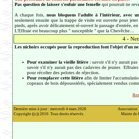
Pas question de laisser s'enfuir une femelle
qui pourrait ne reve
A chaque fois,
nous bloquons l'adulte à l'intérieur, avec 
seulement ensuite que la trappe de visite est ouverte pour jeter 
pieds, après avoir délicatement ré-ouvert le passage d'entrée, en 
L'Effraie est beaucoup plus " susceptible " que la Chevêche…
4 - Net
Les nichoirs occupés pour la reproduction font l'objet d'un n
Pour examiner la vieille litière
: savoir s'il n'y aurait pa
savoir s'il n'y aurait pas des cadavres de jeunes Effraies
pour récolter des pelotes de réjection.
Pour remplacer cette litière
afin de limiter l'accumulatio
copeaux de bois dépoussiérés, spécialement vendus comm
Ret
Dernière mise à jour : mercredi 4 mars 2026
Association 
Copyright ((c)) 2010. Tous droits réservés.
Mairie de