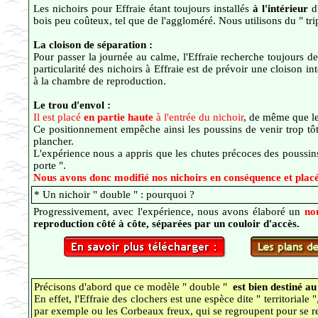
Les nichoirs pour Effraie étant toujours installés
à l'intérieur
d'
bois peu coûteux, tel que de l'aggloméré. Nous utilisons du " tri
La cloison de séparation :
Pour passer la journée au calme, l'Effraie recherche toujours d
particularité des nichoirs à Effraie est de prévoir une cloison in
à la chambre de reproduction.
Le trou d'envol :
Il est placé
en partie haute
à l'entrée du nichoir
, de même que le
Ce positionnement empêche ainsi les poussins de venir trop tôt à 
plancher.
L'expérience nous a appris que les chutes précoces des poussins é
porte ".
Nous avons donc modifié nos nichoirs en conséquence et placé 
* Un nichoir " double " : pourquoi ?
Progressivement, avec l'expérience, nous avons élaboré un
no
reproduction côté à côte, séparées par un couloir d'accès.
Précisons d'abord que ce modèle " double "
est bien destiné a
En effet, l'Effraie des clochers est une espèce dite " territoriale
par exemple ou les Corbeaux freux, qui se regroupent pour se rep