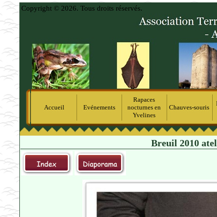
Copyright © 2026. Tous droits réservés.
Rapaces
Accueil
Evénements
nocturnes en
Chauves-souris
Yvelines
Breuil 2010 atel